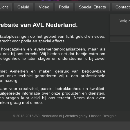
Licht
Geluid
Video
Podia
Special Effects
Contact
Volg 
ebsite van AVL Nederland.
taaloplossingen op het gebied van licht, geluid en video.
erecht voor podia en special effects.
l horecazaken en evenementenorganisatoren, maar als
ijk ook bij ons terecht. Wij bieden net dat beetje extra om
elegenheid te laten slagen en ondersteunen u bij zowel
.
d met A-merken en maken gebruik van betrouwbare
et onze technici garanderen wij u een professionele
 en nazorg.
an voor creativiteit, passie, betrokkenheid en kwaliteit.
uitgebreide informatie over onze producten en diensten.
 en vragen kunt altijd bij ons terecht. Neem dan even
enken graag met u mee.
© 2013-2016 AVL Nederland.nl | Webdesign by:
Linssen Design.nl